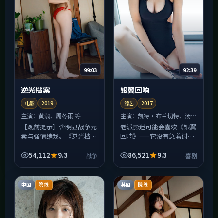
99:03
92:39
逆光档案
银翼回响
电影
2019
综艺
2017
主演：
黄渤、周冬雨 等
主演：
凯特·布兰切特、汤唯
等
【观前提示】含明显战争元
老派影迷可能会喜欢《银翼
素与强情绪戏。《逆光档
回响》——它没有急着讨好
案》并非爽片路线：前半程
算法，剪辑仍保留「让观众
埋设的伏笔会在中后段集中
喘一口气」的空档。喜剧冲
54,112
9.3
86,521
9.3
战争
喜剧
回收，若中途快进，可能错
突多发生在人与人之间，而
过决定人物动机的关键细
非特效与特效之间；若你
节；...
厌...
中国
英国
院线
院线