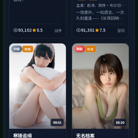
主演：
赵涛、凯特·布兰切特
等
一场意外、一句谎言、一次
久别重逢——《长夜回响》
用冒险类型常见的外壳，包
裹对「信任是否可修复」的
93,102
8.5
91,301
7.5
战争
冒险
追问。中国香港制作语境下
仍保留了清晰的伦理边
界，...
中国
韩国
完结
杜比
99:55
88:30
寒锋追缉
无名档案