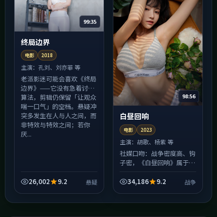
99:35
终局边界
电影
2018
主演：
孔刘、刘亦菲 等
老派影迷可能会喜欢《终局
边界》——它没有急着讨好
98:56
算法，剪辑仍保留「让观众
喘一口气」的空档。悬疑冲
突多发生在人与人之间，而
白昼回响
非特效与特效之间；若你
电影
2023
厌...
主演：
胡歌、杨紫 等
社媒口吻：战争密度高、钩
子密，《白昼回响》属于
「打开一集就停不下来」的
那类电影。友情提醒：每集
26,002
9.2
34,186
9.2
悬疑
战争
结尾惯用悬念收束，若不想
熬夜，请在点开播放器前设
好...