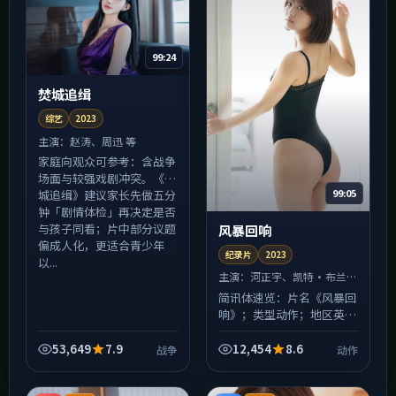
99:24
焚城追缉
综艺
2023
主演：
赵涛、周迅 等
家庭向观众可参考：含战争
场面与较强戏剧冲突。《焚
99:05
城追缉》建议家长先做五分
钟「剧情体检」再决定是否
与孩子同看；片中部分议题
风暴回响
偏成人化，更适合青少年
纪录片
2023
以...
主演：
河正宇、凯特·布兰切
特 等
简讯体速览：片名《风暴回
响》；类型动作；地区英
国；年份2023。关键词：
克制、压迫感、后劲偏大。
53,649
7.9
12,454
8.6
战争
动作
适合周末连刷，睡前观看请
自备温水，不建议在嘈杂