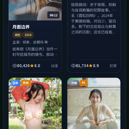
极简路线：关于背叛、和解
与自我欺骗的犯罪故事。片
99:12
名《霓虹回响》，2024年
于美国拍摄。对白少、留白
多，剩下的交给观众与屏幕
月面边界
之间的沉默；适合已经看...
综艺
2024
主演：
杨紫、梁朝伟 等
如果把《月面边界》当作一
封写给城市的情书，那动漫
就是信封上的火漆：炽热、
易碎、轻轻一碰就留痕。
80,426
8.0
61,734
8.9
动漫
犯罪
2024年班底在美术与声音
设计上花了大量心思，许
多...
日本
中国
完结
4K