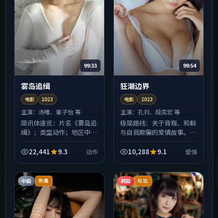
99:33
99:54
雾岛追缉
狂潮边界
电影
2023
电影
2023
主演：
汤唯、章子怡 等
主演：
孔刘、段奕宏 等
简讯体速览：片名《雾岛追
极简路线：关于背叛、和解
缉》；类型动作；地区中国
与自我欺骗的爱情故事。片
香港；年份2023。关键
名《狂潮边界》，2023年
词：克制、压迫感、后劲偏
于日本拍摄。对白少、留白
22,441
9.3
10,288
9.1
动作
爱情
大。适合周末连刷，睡前观
多，剩下的交给观众与屏幕
看请自备温水，不建议在
之间的沉默；适合已经看...
嘈...
中国
韩国
热播
杜比