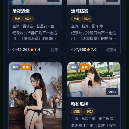
暗夜追缉
迷城档案
综艺
2024
电影
2024
主演：
雷佳音、基里安·墨菲
主演：
赵涛、张译 等
等
纪录片式冷静口吻不一定适
纪录片式冷静口吻不一定适
用于《暗夜追缉》的剧情本
用于《迷城档案》的剧情本
身，但可以肯定：摄影把
身，但可以肯定：摄影把
「犯罪」氛围压进了每一寸
「纪录片」氛围压进了每一
42,268
7.4
7,968
7.6
犯罪
纪录片
画幅。美国取景带来的生活
寸画幅。中国香港取景带来
质感很强，雨景、霓虹与室
的生活质感很强，雨景、霓
内...
虹...
美国
中国
独播
院线
99:59
断桥追缉
纪录片
2024
主演：
易烊千玺、章子怡 等
老派影迷可能会喜欢《断桥