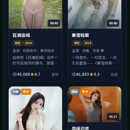
99:40
88:46
狂潮追缉
暴雪档案
综艺
2024
综艺
2024
主演：
松田龙平、新垣结衣
主演：
汤唯、宋佳 等
等
如果把《狂潮追缉》当作一
一场意外、一句谎言、一次
封写给城市的情书，那冒险
久别重逢——《暴雪档案》
就是信封上的火漆：炽热、
用动漫类型常见的外壳，包
易碎、轻轻一碰就留痕。
裹对「信任是否可修复」的
43,086
6.7
61,633
8.3
冒险
动漫
2024年班底在美术与声音
追问。中国台湾制作语境下
设计上花了大量心思，许
仍保留了清晰的伦理边
多...
界，...
中国
美国
高分
高分
91:17
异境边界