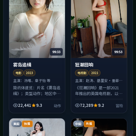
99:33
99:53
雾岛追缉
狂潮回响
电影
2023
电视剧
2021
主演：
汤唯、章子怡 等
主演：
赵涛、基里安·墨菲
等
简讯体速览：片名《雾岛追
《狂潮回响》是一部2021
缉》；类型动作；地区中国
年推出的英国电视剧，以
香港；年份2023。关键
「冒险」为叙事内核。导演
词：克制、压迫感、后劲偏
斯皮尔伯格擅长用镜头堆叠
22,441
9.3
72,289
9.2
动作
冒险
大。适合周末连刷，睡前观
情绪而非直给台词，本片在
看请自备温水，不建议在
节奏上先松后紧，中段以
嘈...
后...
美国
中国
独播
热播