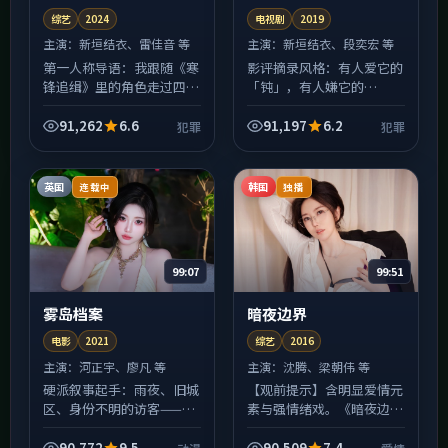
综艺
2024
电视剧
2019
主演：
新垣结衣、雷佳音 等
主演：
新垣结衣、段奕宏 等
第一人称导语：我跟随《寒
影评摘录风格：有人爱它的
锋追缉》里的角色走过四
「钝」，有人嫌它的
季，才发现所谓犯罪冲突，
「慢」。《无名档案》在
往往不是善恶对决，而是各
2019年上映时引发过两极
91,262
6.6
91,197
6.2
犯罪
犯罪
自「只能这样选」的无奈。
讨论，恰恰说明它拒绝做安
中国台湾的城市街景被拍得
全的中庸之作；宁浩的调度
很...
让群戏...
英国
韩国
连载中
独播
99:07
99:51
雾岛档案
暗夜边界
电影
2021
综艺
2016
主演：
河正宇、廖凡 等
主演：
沈腾、梁朝伟 等
硬派叙事起手：雨夜、旧城
【观前提示】含明显爱情元
区、身份不明的访客——
素与强情绪戏。《暗夜边
《雾岛档案》的开场像动漫
界》并非爽片路线：前半程
短篇集里撕下来的某一页，
埋设的伏笔会在中后段集中
90,772
9.5
90,509
7.4