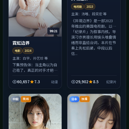
电视剧
2023
主演：
汤唯、段奕宏 等
《异境边界》是一部2023
年推出的美国电视剧，以
99:21
「纪录片」为叙事内核。导
演刁亦男擅长用镜头堆叠情
绪而非直给台词，本片在节
霓虹边界
奏上先松后紧，中段以后
电影
2024
信...
主演：
白宇、孙艺珍 等
下集预告体：当主角以为自
己稳了，真正的对手才把棋
摆好——《霓虹边界》的中
段会比你想的更狠。电影在
60,657
7.3
29,902
8.5
动漫
纪录片
类型上做了混搭：表面是动
漫，底色里还有人情世故
与...
中国
日本
院线
独播