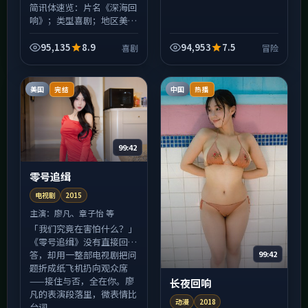
简讯体速览：片名《深海回
响》；类型喜剧；地区美
国；年份2018。关键词：
克制、压迫感、后劲偏大。
95,135
8.9
94,953
7.5
喜剧
冒险
适合周末连刷，睡前观看请
自备温水，不建议在嘈杂
地...
美国
中国
完结
热播
99:42
零号追缉
电视剧
2015
主演：
廖凡、章子怡 等
「我们究竟在害怕什么？」
《零号追缉》没有直接回
答，却用一整部电视剧把问
99:42
题折成纸飞机扔向观众席
——接住与否，全在你。廖
长夜回响
凡的表演段落里，微表情比
动漫
2018
台词...