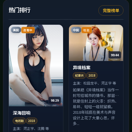
热门排行
完整榜单
美国
中国
连载中
杜比
99:44
异境档案
纪录片
2018
主演：
松田龙平、河正宇 等
如果把《异境档案》当作一
封写给城市的情书，那冒险
98:29
就是信封上的火漆：炽热、
易碎、轻轻一碰就留痕。
2018年班底在美术与声音
深海回响
设计上花了大量心思，许
电视剧
2018
多...
主演：
河正宇、沈腾 等