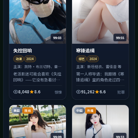
99:03
99:55
失控回响
寒锋追缉
动漫
2024
综艺
2024
主演：
凯特·布兰切特、章子
主演：
新垣结衣、雷佳音 等
怡 等
老派影迷可能会喜欢《失控
第一人称导语：我跟随《寒
回响》——它没有急着讨好
锋追缉》里的角色走过四
算法，剪辑仍保留「让观众
季，才发现所谓犯罪冲突，
喘一口气」的空档。惊悚冲
往往不是善恶对决，而是各
8,048
8.6
91,262
6.6
惊悚
犯罪
突多发生在人与人之间，而
自「只能这样选」的无奈。
非特效与特效之间；若你
中国台湾的城市街景被拍得
厌...
很...
美国
中国
院线
热播
99:09
99:33