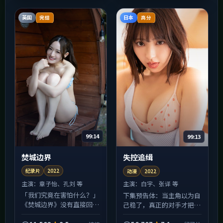
日本的城市街景被拍得很具
体...
英国
日本
完结
高分
99:14
99:13
焚城边界
失控追缉
纪录片
2022
动漫
2022
主演：
章子怡、孔刘 等
主演：
白宇、张译 等
「我们究竟在害怕什么？」
下集预告体：当主角以为自
《焚城边界》没有直接回
己稳了，真正的对手才把棋
答，却用一整部纪录片把问
摆好——《失控追缉》的中