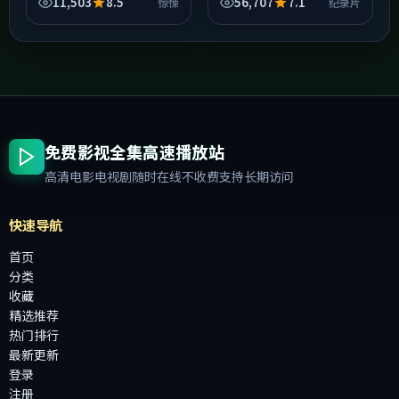
题折成纸飞机扔向观众席
段会比你想的更狠。动漫在
11,503
8.5
56,707
7.1
惊悚
纪录片
——接住与否，全在你。章
类型上做了混搭：表面是纪
子怡的表演段落里，微表情
录片，底色里还有人情世
比台...
故...
免费影视全集高速播放站
高清电影电视剧随时在线不收费支持长期访问
快速导航
首页
分类
收藏
精选推荐
热门排行
最新更新
登录
注册