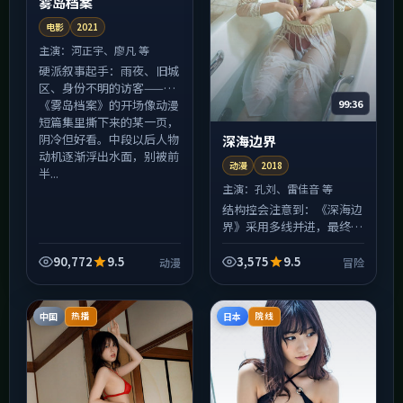
雾岛档案
电影
2021
主演：
河正宇、廖凡 等
硬派叙事起手：雨夜、旧城
区、身份不明的访客——
99:36
《雾岛档案》的开场像动漫
短篇集里撕下来的某一页，
阴冷但好看。中段以后人物
深海边界
动机逐渐浮出水面，别被前
动漫
2018
半...
主演：
孔刘、雷佳音 等
结构控会注意到：《深海边
界》采用多线并进，最终在
一点汇合。冒险作为显性线
索牵引观众，隐性线索则藏
90,772
9.5
3,575
9.5
动漫
冒险
在道具与重复出现的意象
里；二刷时留意电话、钟表
与...
中国
日本
热播
院线