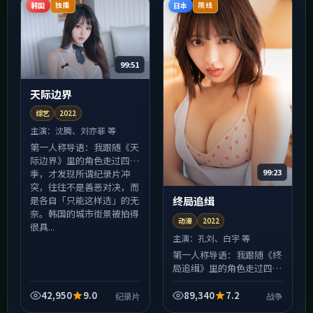
地...
韩国
日本
独播
院线
99:51
天际边界
综艺
2022
主演：
沈腾、刘亦菲 等
第一人称导语：我跟随《天
际边界》里的角色走过四
99:23
季，才发现所谓纪录片冲
突，往往不是善恶对决，而
是各自「只能这样选」的无
终局追缉
奈。韩国的城市街景被拍得
动漫
2022
很具...
主演：
孔刘、白宇 等
第一人称导语：我跟随《终
局追缉》里的角色走过四
季，才发现所谓战争冲突，
往往不是善恶对决，而是各
42,950
9.0
89,340
7.2
纪录片
战争
自「只能这样选」的无奈。