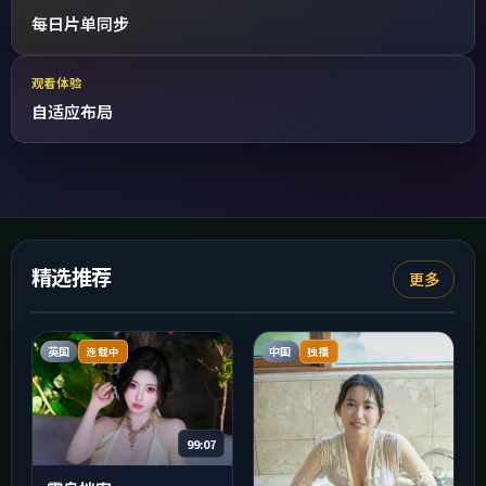
每日片单同步
观看体验
自适应布局
精选推荐
更多
英国
中国
连载中
独播
99:07