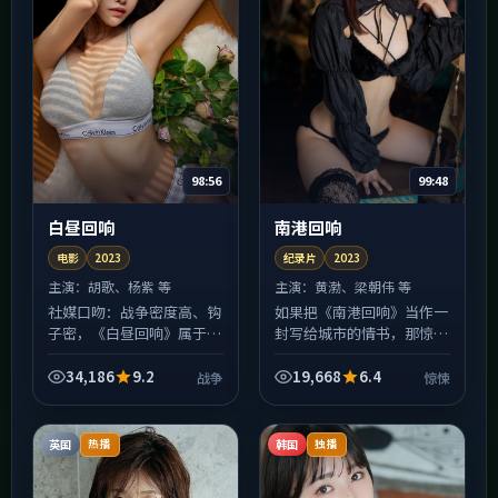
98:56
99:48
白昼回响
南港回响
电影
2023
纪录片
2023
主演：
胡歌、杨紫 等
主演：
黄渤、梁朝伟 等
社媒口吻：战争密度高、钩
如果把《南港回响》当作一
子密，《白昼回响》属于
封写给城市的情书，那惊悚
「打开一集就停不下来」的
就是信封上的火漆：炽热、
那类电影。友情提醒：每集
易碎、轻轻一碰就留痕。
34,186
9.2
19,668
6.4
战争
惊悚
结尾惯用悬念收束，若不想
2023年班底在美术与声音
熬夜，请在点开播放器前设
设计上花了大量心思，许
好...
多...
英国
韩国
热播
独播