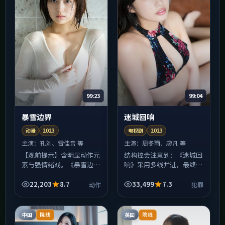
99:23
99:04
暴雪边界
迷城回响
动漫
2023
电视剧
2023
主演：
孔刘、雷佳音 等
主演：
周冬雨、廖凡 等
【观前提示】含明显动作元
结构控会注意到：《迷城回
素与强情绪戏。《暴雪边
响》采用多线并进，最终在
界》并非爽片路线：前半程
一点汇合。犯罪作为显性线
埋设的伏笔会在中后段集中
索牵引观众，隐性线索则藏
22,203
8.7
33,499
7.3
动作
犯罪
回收，若中途快进，可能错
在道具与重复出现的意象
过决定人物动机的关键细
里；二刷时留意电话、钟表
节；...
与...
中国
英国
院线
院线