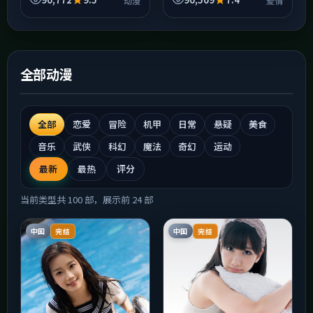
动漫
爱情
阴冷但好看。中段以后人物
回收，若中途快进，可能错
动机逐渐浮出水面，别被前
过决定人物动机的关键细
半...
节；...
全部动漫
全部
恋爱
冒险
机甲
日常
悬疑
美食
音乐
武侠
科幻
魔法
奇幻
运动
最新
最热
评分
当前类型共
100
部，展示前
24
部
中国
中国
完结
完结