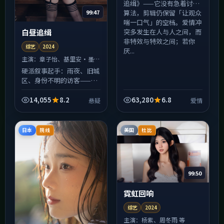
追缉》——它没有急着讨好
99:47
算法，剪辑仍保留「让观众
喘一口气」的空档。爱情冲
突多发生在人与人之间，而
白昼追缉
非特效与特效之间；若你
综艺
2024
厌...
主演：
章子怡、基里安·墨菲
等
硬派叙事起手：雨夜、旧城
区、身份不明的访客——
《白昼追缉》的开场像悬疑
短篇集里撕下来的某一页，
14,055
8.2
63,280
6.8
悬疑
爱情
阴冷但好看。中段以后人物
动机逐渐浮出水面，别被前
半...
日本
美国
院线
杜比
99:50
霓虹回响
综艺
2024
主演：
杨紫、周冬雨 等